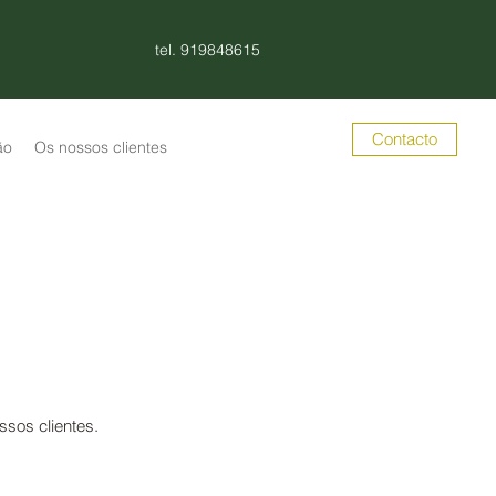
tel. 919848615
Contacto
ão
Os nossos clientes
sos clientes.