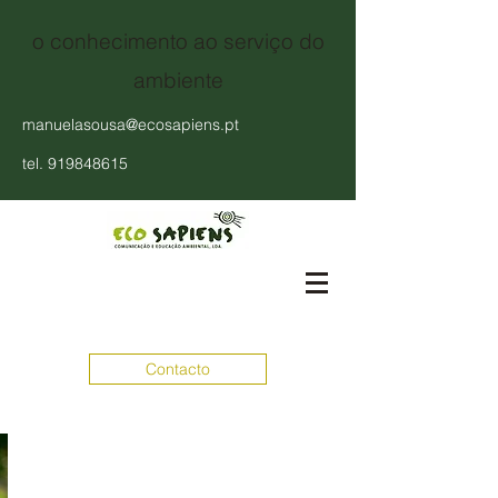
o conhecimento ao serviço do
ambiente
manuelasousa@ecosapiens.pt
tel.
919848615
Contacto