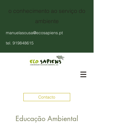
o conhecimento ao serviço do
ambiente
manuelasousa@ecosapiens.pt
tel.
919848615
Contacto
Educação Ambiental