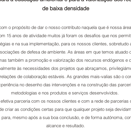
de baixa densidade
 o propósito de dar o nosso contributo naquela que é nossa área 
 15 anos de atividade muitos já foram os desafios que nos permiti
atégias e na sua implementação, para os nossos clientes, sobretudo 
ssociações de defesa de ambiente. As áreas em que temos atuado 
mas também a promoção e valorização dos recursos endógenos e do 
lmente às necessidades dos projetos que abraçamos, privilegiámo
m relações de colaboração estáveis. As grandes mais-valias são o c
 experiência no desenho das intervenções e na construção das parcer
metodologias e nos produtos e serviços desenvolvidos.
efetiva parceria com os nossos clientes e com a rede de parcerias q
 criar as condições certas para que qualquer projeto seja devida
 para, mesmo após a sua boa conclusão, e de forma autónoma, cont
alcance e resultado.