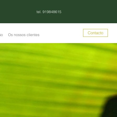
tel. 919848615
Contacto
ão
Os nossos clientes