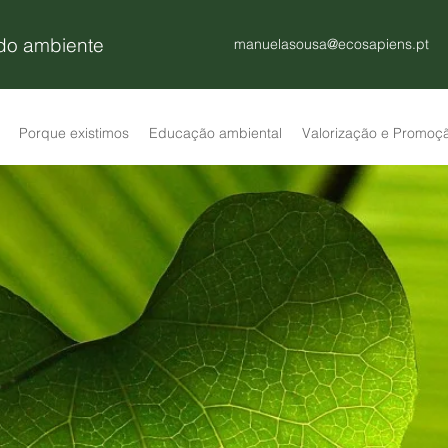
 do ambiente
manuelasousa@ecosapiens.pt
Porque existimos
Educação ambiental
Valorização e Promoç