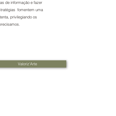
das de informação e fazer
estratégias fomentem uma
enta, privilegiando os
 precisamos.
Valoriz'Arte